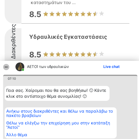
καταστημάτων του ...
8.5
Διακριθέντες
Υδραυλικές Εγκαταστάσεις
8.5
ΑΕΤΟΊ των υδραυλικών
Live chat
07:10
Διοργανωτής της
Κατάταξη
Επικοινωνία
κατάταξης
Διακριθέντες
Επικοινωνία
Γεια σας. Χαίρομαι που θα σας βοηθήσω! 🙂 Κάντε
BEAUTIFUL COMPANY
Λίστα όλων
κλικ στο αντίστοιχο θέμα συνομιλίας! 🙂
Μονοπρόσωπη ΙΚΕ
των
ΤΗΛ. ΕΠΙΚΟΙΝΩΝΙΑΣ:
διακριθέντων
2104128019
Μεθοδολογία
Ανήκω στους διακριθέντες και θέλω να παραλάβω το
email:
Όροι &
πακέτο βραβείων
aetoi@beautifulcompany.co
προϋποθέσεις
ΠΟΛΙΤΙΚΗ
Θέλω να ελέγξω την επιχείρηση μου στην κατάταξη
"Αετοί"
ΑΠΟΡΡΗΤΟΥ
Άλλο θέμα