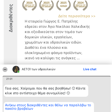
Διακριθέντες
Δείτε περισσότερα >>
Η εταιρεία Γιώργος Ε. Πατρέλης
εδρεύει στον Άγιο Νικόλαο Χαλκιδικής
και εξειδικεύεται στον τομέα των
δομικών υλικών, εργαλείων,
χρωμάτων και υδραυλικών ειδών.
Διαθέτει ένα πλούσιο και
ολοκληρωμένο φάσμα προϊόντων,
ικανό να καλύψει τις ανάγκες ...
9.8
ΑΕΤΟΊ των υδραυλικών
Live chat
21:01
Διοργανωτής της
Κατάταξη
Επικοινωνία
Γεια σας. Χαίρομαι που θα σας βοηθήσω! 🙂 Κάντε
κατάταξης
Διακριθέντες
Επικοινωνία
BEAUTIFUL COMPANY
Λίστα όλων
κλικ στο αντίστοιχο θέμα συνομιλίας! 🙂
Μονοπρόσωπη ΙΚΕ
των
ΤΗΛ. ΕΠΙΚΟΙΝΩΝΙΑΣ:
διακριθέντων
2104128019
Μεθοδολογία
Ανήκω στους διακριθέντες και θέλω να παραλάβω το
email:
Όροι &
πακέτο βραβείων
aetoi@beautifulcompany.co
προϋποθέσεις