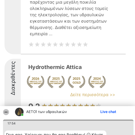
παρέχοντας μια μεγάλη ποικιλία
ολοκληρωμένων λύσεων στους τομείς
της ηλεκτρολογίας, των υδραυλικών
εγκαταστάσεων και των συστημάτων
θέρμανσης. Διαθέτει αξιοσημείωτη
εμπειρία ...
Διακριθέντες
Hydrothermic Attica
Δείτε περισσότερα >>
9.2
ΑΕΤΟΊ των υδραυλικών
Live chat
17:54
Διοργανωτής της
Κατάταξη
Επικοινωνία
κατάταξης
Διακριθέντες
Επικοινωνία
Γεια σας. Χαίρομαι που θα σας βοηθήσω! 🙂 Κάντε