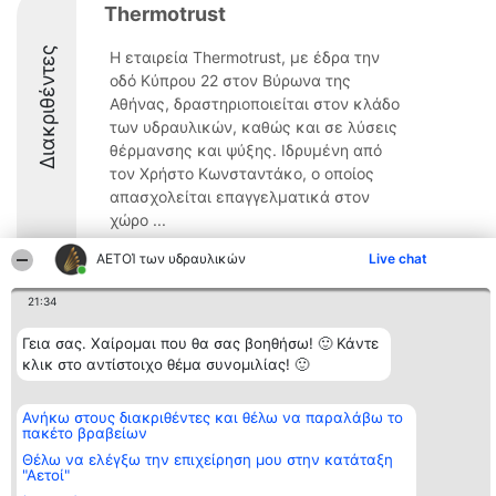
Thermotrust
Διακριθέντες
Η εταιρεία Thermotrust, με έδρα την
οδό Κύπρου 22 στον Βύρωνα της
Αθήνας, δραστηριοποιείται στον κλάδο
των υδραυλικών, καθώς και σε λύσεις
θέρμανσης και ψύξης. Ιδρυμένη από
τον Χρήστο Κωνσταντάκο, ο οποίος
απασχολείται επαγγελματικά στον
χώρο ...
ΑΕΤΟΊ των υδραυλικών
Live chat
21:34
Διοργανωτής της
Κατάταξη
Επικοινωνία
Γεια σας. Χαίρομαι που θα σας βοηθήσω! 🙂 Κάντε
κατάταξης
Διακριθέντες
Επικοινωνία
κλικ στο αντίστοιχο θέμα συνομιλίας! 🙂
BEAUTIFUL COMPANY
Λίστα όλων
Μονοπρόσωπη ΙΚΕ
των
ΤΗΛ. ΕΠΙΚΟΙΝΩΝΙΑΣ:
διακριθέντων
Ανήκω στους διακριθέντες και θέλω να παραλάβω το
2104128019
Μεθοδολογία
πακέτο βραβείων
email:
Όροι &
aetoi@beautifulcompany.co
προϋποθέσεις
Θέλω να ελέγξω την επιχείρηση μου στην κατάταξη
ΠΟΛΙΤΙΚΗ
"Αετοί"
ΑΠΟΡΡΗΤΟΥ