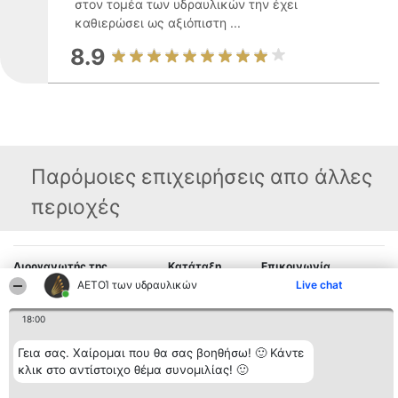
στον τομέα των υδραυλικών την έχει
καθιερώσει ως αξιόπιστη ...
8.9
Παρόμοιες επιχειρήσεις απο άλλες
περιοχές
Διοργανωτής της
Κατάταξη
Επικοινωνία
κατάταξης
Διακριθέντες
Επικοινωνία
ΑΕΤΟΊ των υδραυλικών
Live chat
BEAUTIFUL COMPANY
Λίστα όλων
Μονοπρόσωπη ΙΚΕ
των
ΤΗΛ. ΕΠΙΚΟΙΝΩΝΙΑΣ:
18:00
διακριθέντων
2104128019
Μεθοδολογία
email:
Όροι &
Γεια σας. Χαίρομαι που θα σας βοηθήσω! 🙂 Κάντε
aetoi@beautifulcompany.co
προϋποθέσεις
κλικ στο αντίστοιχο θέμα συνομιλίας! 🙂
ΠΟΛΙΤΙΚΗ
ΑΠΟΡΡΗΤΟΥ