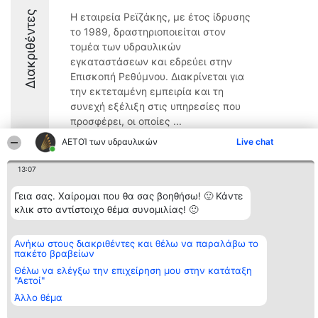
Διακριθέντες
Η εταιρεία Ρεϊζάκης, με έτος ίδρυσης
το 1989, δραστηριοποιείται στον
τομέα των υδραυλικών
εγκαταστάσεων και εδρεύει στην
Επισκοπή Ρεθύμνου. Διακρίνεται για
την εκτεταμένη εμπειρία και τη
συνεχή εξέλιξη στις υπηρεσίες που
προσφέρει, οι οποίες ...
ΑΕΤΟΊ των υδραυλικών
Live chat
9.1
13:07
Γεια σας. Χαίρομαι που θα σας βοηθήσω! 🙂 Κάντε
Διοργανωτής της
Κατάταξη
Επικοινωνία
κατάταξης
κλικ στο αντίστοιχο θέμα συνομιλίας! 🙂
Διακριθέντες
Επικοινωνία
BEAUTIFUL COMPANY
Λίστα όλων
Μονοπρόσωπη ΙΚΕ
των
ΤΗΛ. ΕΠΙΚΟΙΝΩΝΙΑΣ:
διακριθέντων
Ανήκω στους διακριθέντες και θέλω να παραλάβω το
2104128019
Μεθοδολογία
πακέτο βραβείων
email:
Όροι &
Θέλω να ελέγξω την επιχείρηση μου στην κατάταξη
aetoi@beautifulcompany.co
προϋποθέσεις
"Αετοί"
ΠΟΛΙΤΙΚΗ
ΑΠΟΡΡΗΤΟΥ
Άλλο θέμα