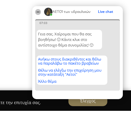
ΑΕΤΟΊ των υδραυλικών
Live chat
07:03
Γεια σας. Χαίρομαι που θα σας
βοηθήσω! 🙂 Κάντε κλικ στο
αντίστοιχο θέμα συνομιλίας! 🙂
Ανήκω στους διακριθέντες και θέλω
να παραλάβω το πακέτο βραβείων
Θέλω να ελέγξω την επιχείρηση μου
στην κατάταξη "Αετοί"
Άλλο θέμα
Έλεγχος
τε την επιτυχία σας.
η