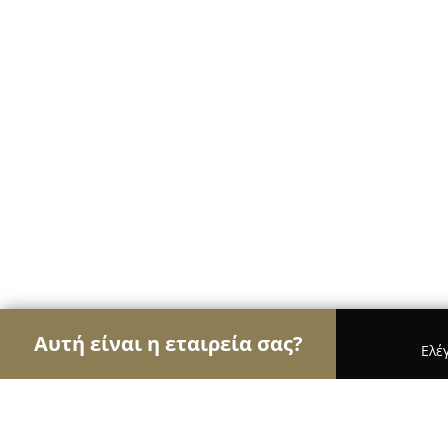
Αυτή είναι η εταιρεία σας?
Ελέ
Αετοί των υδραυλικών
Υδραυλικές Εγκαταστάσε