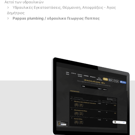
Αετοί των υδραυλικών
Υδραυλικές Εγκαταστάσεις, Θέρμανση, Αποφράξεις - Άγιος
Δημήτριος
Pappas plumbing / υδραυλικα Γεωργιος Παππας