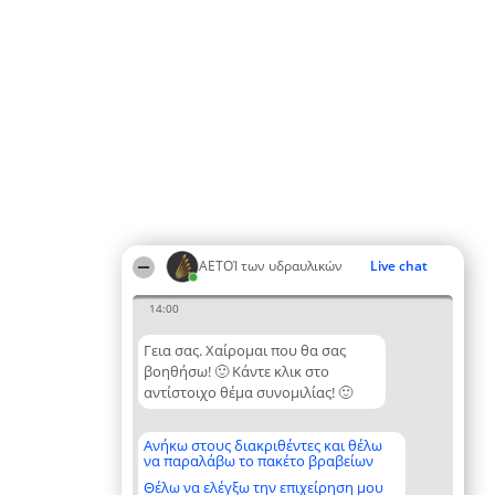
ΑΕΤΟΊ των υδραυλικών
Live chat
14:00
Γεια σας. Χαίρομαι που θα σας
βοηθήσω! 🙂 Κάντε κλικ στο
αντίστοιχο θέμα συνομιλίας! 🙂
Ανήκω στους διακριθέντες και θέλω
να παραλάβω το πακέτο βραβείων
Θέλω να ελέγξω την επιχείρηση μου