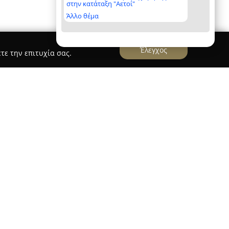
στην κατάταξη "Αετοί"
Άλλο θέμα
Έλεγχος
τε την επιτυχία σας.
η Νέα Φιλαδέλφεια, δραστηριοποιείται στον
στάσεων και του φυσικού αερίου, προσφέροντας
 Παρέχει ολοκληρωμένες υπηρεσίες τόσο για
ούς πελάτες. Η επιχείρηση επικεντρώνεται σε
έτευσης, θέρμανσης, κλιματισμού, πυρόσβεσης,
ε ηλιακά συστήματα. Διαθέτει εκτεταμένη
αερίου, αναλαμβάνοντας όλα τα στάδια από τη