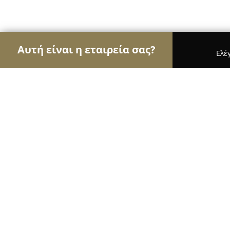
Αυτή είναι η εταιρεία σας?
Ελέ
Αετοί των υδραυλικών
Υδραυλικές Εγκαταστάσε
ERGO Solutions
9.4
(41)