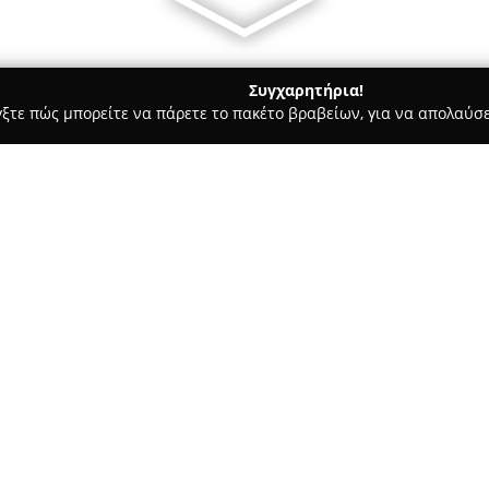
Συγχαρητήρια!
γξτε πώς μπορείτε να πάρετε το πακέτο βραβείων, για να απολαύσε
ις, Θέρμανση, Αποφράξεις - Νέα Φιλαδέλφεια
ERGO Solutions
Σχετικά με την εταιρεία:
Η
ERGO Solutions
, με έδρα στ
τομέα των υδραυλικών εγκατα
πολυετή εμπειρία στον κλάδο.
οικιακούς όσο και για εταιρικ
Δείτε περισσότερα >>
εγκαταστάσεις ύδρευσης, αποχ
ενδοδαπέδιας θέρμανσης και σ
τεχνογνωσία σε έργα φυσικού 