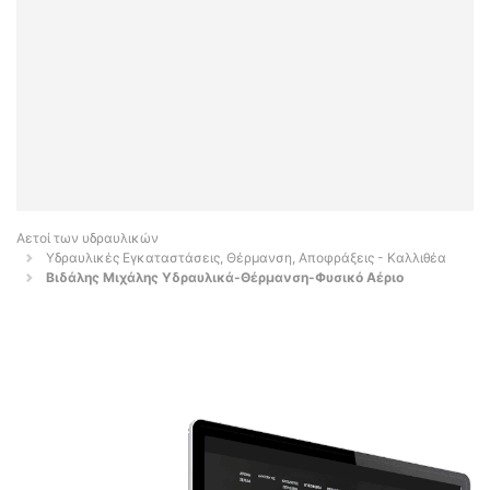
Αετοί των υδραυλικών
Υδραυλικές Εγκαταστάσεις, Θέρμανση, Αποφράξεις - Καλλιθέα
Βιδάλης Μιχάλης Υδραυλικά-Θέρμανση-Φυσικό Αέριο