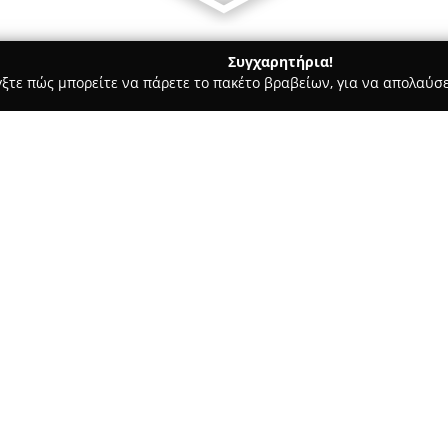
Συγχαρητήρια!
γξτε πώς μπορείτε να πάρετε το πακέτο βραβείων, για να απολαύσε
ις, Θέρμανση, Αποφράξεις - Άγιος Δημήτριος
Κούκη Ανθούλα κ
Σχετικά με την εταιρεία:
Η
Κούκη Ανθούλα κ Αμαλία Ε
στον τομέα των υδραυλικών ει
εισαγωγή και εμπορία προϊόντ
Αποτελεί μια οικογενειακή επι
Δείτε περισσότερα >>
γνωρίσει συνεχή ανάπτυξη και
συμμετέχει ενεργά και η τρίτη
διαδοχή συμβάλλει στη διατήρ
που χαρακτηρίζουν την εταιρε