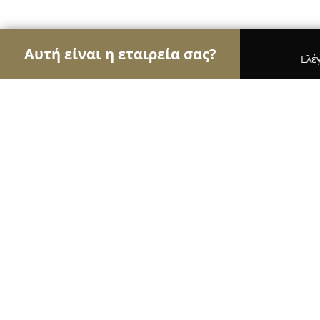
Αυτή είναι η εταιρεία σας?
Ελέ
Αετοί των υδραυλικών
Υδραυλικές Εγκαταστάσε
Κούκη Ανθούλα κ Αμαλία Επε
9.2
(67)
Άγιος Δημήτριος, Στρ. Αλεξάνδρου Παπάγου 101