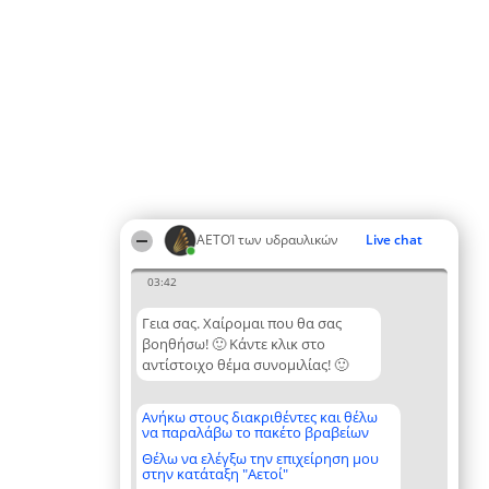
ΑΕΤΟΊ των υδραυλικών
Live chat
03:42
Γεια σας. Χαίρομαι που θα σας
βοηθήσω! 🙂 Κάντε κλικ στο
αντίστοιχο θέμα συνομιλίας! 🙂
Ανήκω στους διακριθέντες και θέλω
να παραλάβω το πακέτο βραβείων
Θέλω να ελέγξω την επιχείρηση μου
στην κατάταξη "Αετοί"