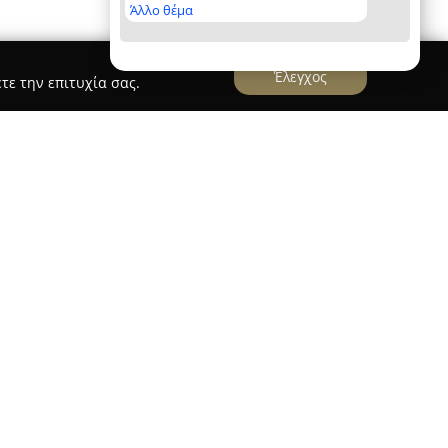
Άλλο θέμα
Έλεγχος
τε την επιτυχία σας.
 Αμαλία Επε
ΠΕ
, με έναρξη λειτουργίας το 1978, εξειδικεύεται
δών στην Ελλάδα, δίνοντας έμφαση στην
ων ύδρευσης, θέρμανσης και υλικών χαλκού.
χείρηση που με την πάροδο των ετών έχει
 σύγχρονες προσεγγίσεις, καθώς πλέον
 γενιά της οικογένειας. Η αδιάλειπτη αυτή
ηση της αξιοπιστίας και της σταθερής εξέλιξης
ία.