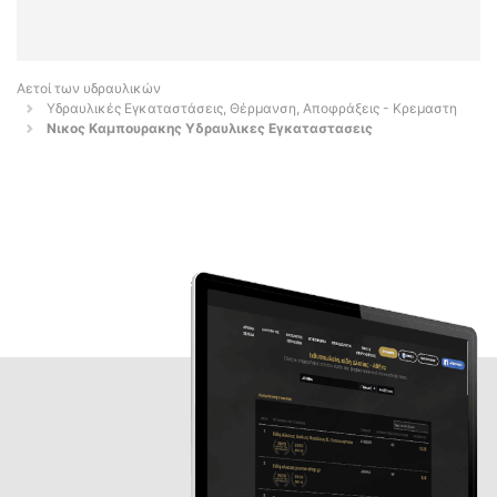
Αετοί των υδραυλικών
Υδραυλικές Εγκαταστάσεις, Θέρμανση, Αποφράξεις - Κρεμαστη
Νικος Καμπουρακης Υδραυλικες Εγκαταστασεις