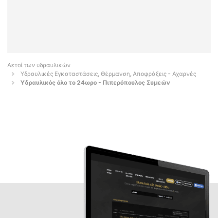
Αετοί των υδραυλικών
Υδραυλικές Εγκαταστάσεις, Θέρμανση, Αποφράξεις - Αχαρνές
Υδραυλικός όλο το 24ωρο - Πιπερόπουλος Συμεών