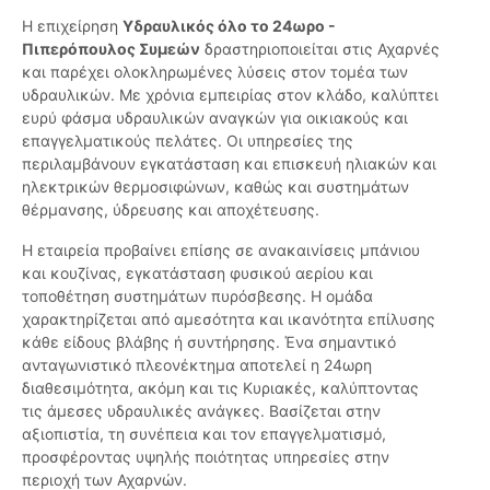
Η επιχείρηση
Υδραυλικός όλο το 24ωρο -
Πιπερόπουλος Συμεών
δραστηριοποιείται στις Αχαρνές
και παρέχει ολοκληρωμένες λύσεις στον τομέα των
υδραυλικών. Με χρόνια εμπειρίας στον κλάδο, καλύπτει
ευρύ φάσμα υδραυλικών αναγκών για οικιακούς και
επαγγελματικούς πελάτες. Οι υπηρεσίες της
περιλαμβάνουν εγκατάσταση και επισκευή ηλιακών και
ηλεκτρικών θερμοσιφώνων, καθώς και συστημάτων
θέρμανσης, ύδρευσης και αποχέτευσης.
Η εταιρεία προβαίνει επίσης σε ανακαινίσεις μπάνιου
και κουζίνας, εγκατάσταση φυσικού αερίου και
τοποθέτηση συστημάτων πυρόσβεσης. Η ομάδα
χαρακτηρίζεται από αμεσότητα και ικανότητα επίλυσης
κάθε είδους βλάβης ή συντήρησης. Ένα σημαντικό
ανταγωνιστικό πλεονέκτημα αποτελεί η 24ωρη
διαθεσιμότητα, ακόμη και τις Κυριακές, καλύπτοντας
τις άμεσες υδραυλικές ανάγκες. Βασίζεται στην
αξιοπιστία, τη συνέπεια και τον επαγγελματισμό,
προσφέροντας υψηλής ποιότητας υπηρεσίες στην
περιοχή των Αχαρνών.