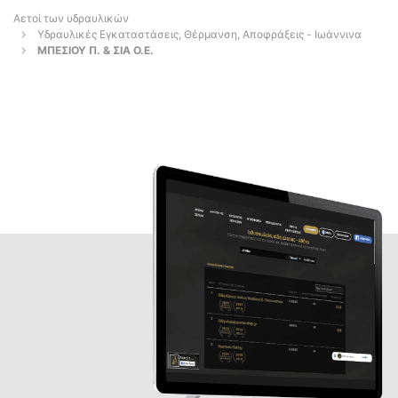
Αετοί των υδραυλικών
Υδραυλικές Εγκαταστάσεις, Θέρμανση, Αποφράξεις - Ιωάννινα
ΜΠΕΣΙΟΥ Π. & ΣΙΑ Ο.Ε.