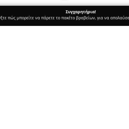
Συγχαρητήρια!
γξτε πώς μπορείτε να πάρετε το πακέτο βραβείων, για να απολαύσε
ις, Θέρμανση, Αποφράξεις - Αθήνα
ικό Αέριο, Αποχετεύσεις.."TONAS"
φέρ, Φυσικό Αέριο,
Σχετικά με την εταιρεία:
Η επιχείρηση
Υδραυλικές Εγ
Ιπποκράτους 139 στην Αθήνα, 
από το 2006, προσφέροντας εξε
εργασίες. Η εταιρεία διαθέτε
ύδρευσης, φυσικού αερίου, θέ
Δείτε περισσότερα >>
υπηρεσίες της τόσο σε κατοικί
Το φάσμα των υπηρεσιών περιλ