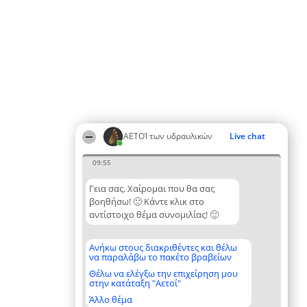
ΑΕΤΟΊ των υδραυλικών
Live chat
09:55
Γεια σας. Χαίρομαι που θα σας
βοηθήσω! 🙂 Κάντε κλικ στο
αντίστοιχο θέμα συνομιλίας! 🙂
Ανήκω στους διακριθέντες και θέλω
να παραλάβω το πακέτο βραβείων
Θέλω να ελέγξω την επιχείρηση μου
στην κατάταξη "Αετοί"
Άλλο θέμα