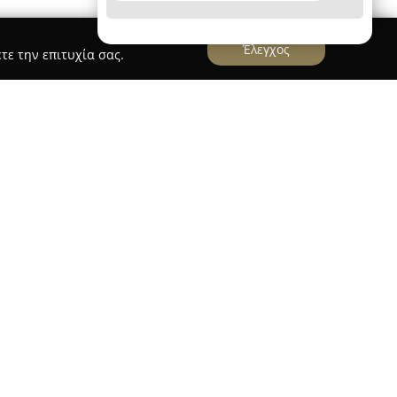
Έλεγχος
τε την επιτυχία σας.
καταστάσεις ΤΟΝΑΣ
, η οποία εδρεύει στην
δραστηριοποιείται στον κλάδο των υδραυλικών
ιδικευμένες λύσεις για κάθε είδους υδραυλικές
ι εμπειρία στην εγκατάσταση συστημάτων
ρμανσης και αποχέτευσης, παρέχοντας τις
ες όσο και σε επαγγελματικούς χώρους.
αμβάνει επιπλέον αποφράξεις αλλά και την