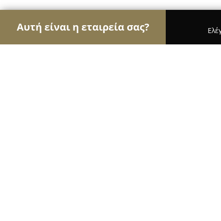
Αυτή είναι η εταιρεία σας?
Ελέ
Αετοί των υδραυλικών
Υδραυλικές Εγκαταστάσε
Υδραυλικές Εγκαταστάσεις, Καλοριφέρ, Φυσ
Υδραυλικές Εγκαταστάσεις, Καλορι
Αποχετεύσεις.."TONAS"
9.9
(58)