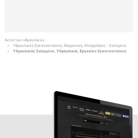
Αετοί των υδραυλικών
Υδραυλικές Εγκαταστάσεις, Θέρμανση, Αποφράξεις - Σαλαμίνα
Υδραυλικός Σαλαμίνα, Υδραυλικοί, Εργασίες Εγκαταστάσεις