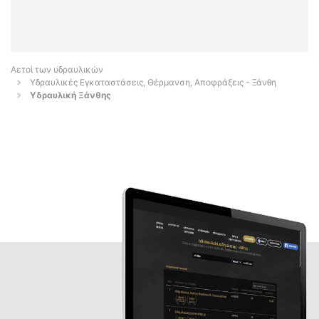
Αετοί των υδραυλικών
Υδραυλικές Εγκαταστάσεις, Θέρμανση, Αποφράξεις - Ξάνθη
Υδραυλική Ξάνθης