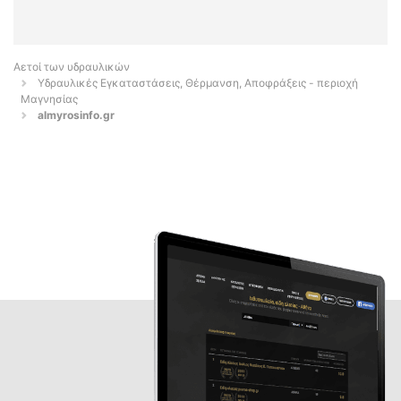
Αετοί των υδραυλικών
Υδραυλικές Εγκαταστάσεις, Θέρμανση, Αποφράξεις - περιοχή
Μαγνησίας
almyrosinfo.gr