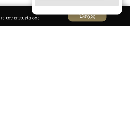
Έλεγχος
τε την επιτυχία σας.
ου εδρεύει στον Πειραιά και έχει πολυετή
ν υδραυλικών υπηρεσιών, προϊόντων και
 ξεπερνά τα είκοσι χρόνια. Το προσωπικό της
ελεσματικές λύσεις, τόσο για επείγοντα
ραμματισμένες παρεμβάσεις. Ιδιαίτερη βαρύτητα
γασίας και στην ταχύτητα απόκρισης, ώστε να
ς των πελατών.
ίνεται σε όλα τα στάδια των έργων, από τον