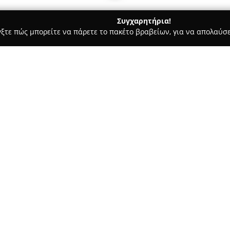
Συγχαρητήρια!
γξτε πώς μπορείτε να πάρετε το πακέτο βραβείων, για να απολαύσε
ις, Θέρμανση, Αποφράξεις - Πειραιάς
TROY-FIX
Σχετικά με την εταιρεία:
TROY-FIX
είναι μια εταιρεία π
δραστηριότητα στον τομέα τω
ανακαινίσεων, με εμπειρία που
προσφέρει αξιόπιστες και αποτ
Δείτε περισσότερα >>
περιστατικά όσο και για προγ
δίνεται στην ποιότητα της ερ
καλύπτονται πλήρως οι ανάγκε
Η έμφαση στην ποιότητα διακρ