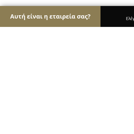
Αυτή είναι η εταιρεία σας?
Ελέ
Αετοί των υδραυλικών
Υδραυλικές Εγκαταστάσε
TROY-FIX
8.9
(14)
Πειραιάς, Σπάρτης 132
Εμφάνιση αριθμού τηλεφώνου