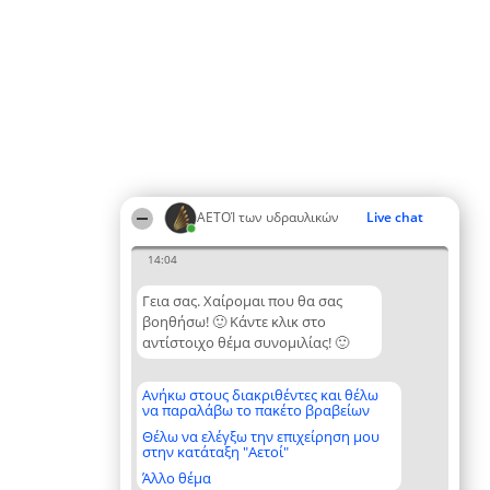
ΑΕΤΟΊ των υδραυλικών
Live chat
14:04
Γεια σας. Χαίρομαι που θα σας
βοηθήσω! 🙂 Κάντε κλικ στο
αντίστοιχο θέμα συνομιλίας! 🙂
Ανήκω στους διακριθέντες και θέλω
να παραλάβω το πακέτο βραβείων
Θέλω να ελέγξω την επιχείρηση μου
στην κατάταξη "Αετοί"
Άλλο θέμα