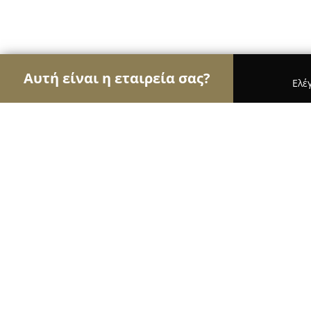
Αυτή είναι η εταιρεία σας?
Ελέ
Αετοί των υδραυλικών
Υδραυλικές Εγκαταστάσει
Υδραυλικά-Θέρμανση-Φυσ.αέριο Βά
10
(60)