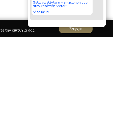
Θέλω να ελέγξω την επιχείρηση μου
στην κατάταξη "Αετοί"
Άλλο θέμα
Έλεγχος
τε την επιτυχία σας.
υσ.αέριο Βάιος Γκονέτης
νέτης
δραστηριοποιείται στον χώρο των
 το 1990, προσφέροντας πλήρεις λύσεις σε έργα
ικού αερίου. Με έδρα το Περιστέρι, η εταιρεία
αι εξειδίκευση στη μελέτη και εγκατάσταση
ς όσο και για επαγγελματικούς χώρους.
καλύπτει διάφορους τομείς, όπως εγκαταστάσεις