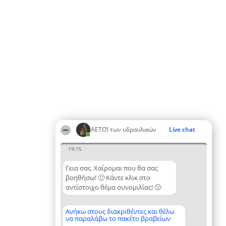
ΑΕΤΟΊ των υδραυλικών
Live chat
19:15
Γεια σας. Χαίρομαι που θα σας
βοηθήσω! 🙂 Κάντε κλικ στο
αντίστοιχο θέμα συνομιλίας! 🙂
Ανήκω στους διακριθέντες και θέλω
να παραλάβω το πακέτο βραβείων