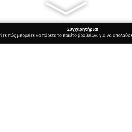
Συγχαρητήρια!
γξτε πώς μπορείτε να πάρετε το πακέτο βραβείων, για να απολαύσε
ς, Θέρμανση, Αποφράξεις - Περιστέρι
Υδραυλικά-Θέρμανση-Φ
ιος Γκονέτης
Σχετικά με την εταιρεία:
Η επιχείρηση
Υδραυλικά Γκο
υδραυλικών εγκαταστάσεων από
υδραυλικών, θέρμανσης και φυσ
έχει οικογενειακό χαρακτήρα κ
Δείτε περισσότερα >>
συστημάτων τόσο για οικιακού
Η τεχνογνωσία της εταιρείας 