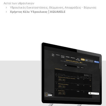
Αετοί των υδραυλικών
Υδραυλικές Εγκαταστάσεις, Θέρμανση, Αποφράξεις - Βύρωνας
Χρήστος Κέλε Υδραυλικος | AQUAKELE