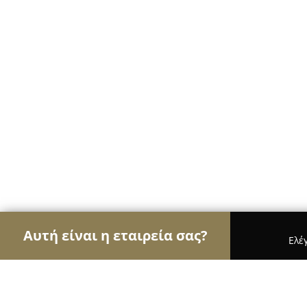
Αυτή είναι η εταιρεία σας?
Ελέ
Αετοί των υδραυλικών
Υδραυλικές Εγκαταστάσε