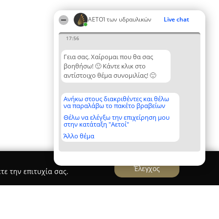
ΑΕΤΟΊ των υδραυλικών
Live chat
17:56
Γεια σας. Χαίρομαι που θα σας
βοηθήσω! 🙂 Κάντε κλικ στο
αντίστοιχο θέμα συνομιλίας! 🙂
Ανήκω στους διακριθέντες και θέλω
να παραλάβω το πακέτο βραβείων
Θέλω να ελέγξω την επιχείρηση μου
στην κατάταξη "Αετοί"
Άλλο θέμα
Έλεγχος
τε την επιτυχία σας.
ές εγκαταστάσεις