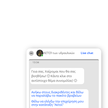
ΑΕΤΟΊ των υδραυλικών
Live chat
13:34
Γεια σας. Χαίρομαι που θα σας
βοηθήσω! 🙂 Κάντε κλικ στο
αντίστοιχο θέμα συνομιλίας! 🙂
Ανήκω στους διακριθέντες και θέλω
να παραλάβω το πακέτο βραβείων
Θέλω να ελέγξω την επιχείρηση μου
στην κατάταξη "Αετοί"