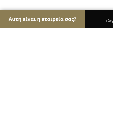
Αυτή είναι η εταιρεία σας?
Ελέ
Αετοί των υδραυλικών
Υδραυλικές Εγκαταστάσε
ΓΕΩΡΓΙΟΣ ΒΟΥΤΥΡΑΚΗΣ ΥΔΡΑΥΛΙΚΟ
9.5
(28)
Ανθούσα, Πραξιτέλους 28