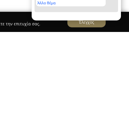
Άλλο θέμα
Έλεγχος
τε την επιτυχία σας.
ΥΔΡΑΥΛΙΚΟΣ
υράκης Υδραυλικός
, με έδρα στον Γέρακα,
 των υδραυλικών εγκαταστάσεων και επισκευών,
σεις. Διακρίνεται για την αξιοπιστία και την
ρεσιών, αναγνωρίζεται ως μία από τις
ν ελληνική αγορά υδραυλικών και περιλαμβάνεται
". Η υψηλή ικανοποίηση των πελατών της την
ια διάφορες υδραυλικές ανάγκες.