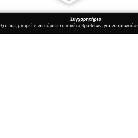
Συγχαρητήρια!
γξτε πώς μπορείτε να πάρετε το πακέτο βραβείων, για να απολαύσε
ις, Θέρμανση, Αποφράξεις - Ανθούσα
ΓΕΩΡΓΙΟΣ ΒΟΥΤΥΡΑΚΗΣ 
Σ
Σχετικά με την εταιρεία:
Η επιχείρηση
Γεώργιος Βουτ
δραστηριοποιείται στον χώρο
προσφέροντας ολοκληρωμένες λύ
ποιότητα των παρεχόμενων υπη
Δείτε περισσότερα >>
σημαντικότερες εταιρείες στη
στη λίστα "TOP 100 OF GREECE
καθιστά επιλογή προτίμησης γ