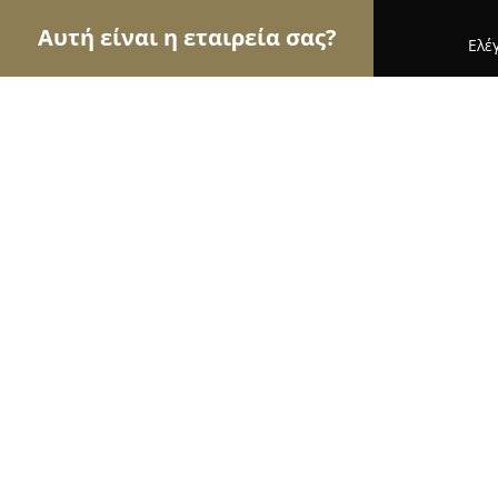
Αυτή είναι η εταιρεία σας?
Ελέ
Αετοί των υδραυλικών
Υδραυλικές Εγκαταστάσε
Thermo-Υδραυλικα Μπρεγκοβα Αγγ
8.7
(9)
Κερκυρα, Άγιος προκοπιος
Εμφάνιση αριθμού τηλεφώνου