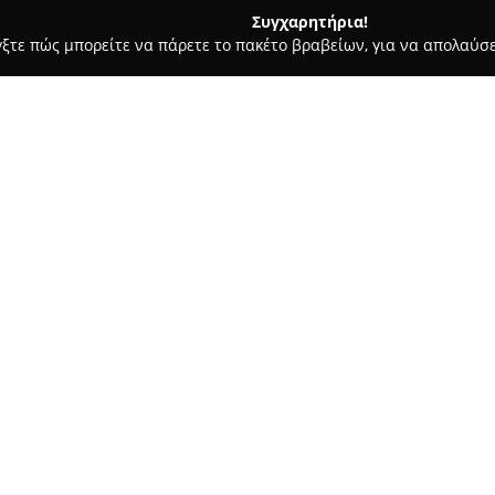
Συγχαρητήρια!
γξτε πώς μπορείτε να πάρετε το πακέτο βραβείων, για να απολαύσε
ις, Θέρμανση, Αποφράξεις - Κερκυρα
Thermo-Υδραυλικα Μπρ
ελος
Σχετικά με την εταιρεία:
Η εταιρεία
Thermo-Υδραυλικ
επιτυχία στον τομέα των υδρα
Προκοπίου στην Κέρκυρα. Διαθ
παρέχει ένα ευρύ φάσμα εξειδι
Δείτε περισσότερα >>
επαγγελματικούς χώρους.
Η γκάμα των δραστηριοτήτων 
συντήρηση υδραυλικών συστημ
λειτουργικότητα. Ανάμεσα στι
λύσεις για θέρμανση, αποχετεύ