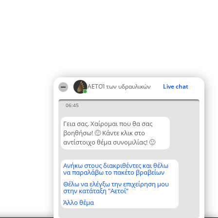
ΑΕΤΟΊ των υδραυλικών
Live chat
06:45
Γεια σας. Χαίρομαι που θα σας
βοηθήσω! 🙂 Κάντε κλικ στο
αντίστοιχο θέμα συνομιλίας! 🙂
Ανήκω στους διακριθέντες και θέλω
να παραλάβω το πακέτο βραβείων
Θέλω να ελέγξω την επιχείρηση μου
στην κατάταξη "Αετοί"
Άλλο θέμα