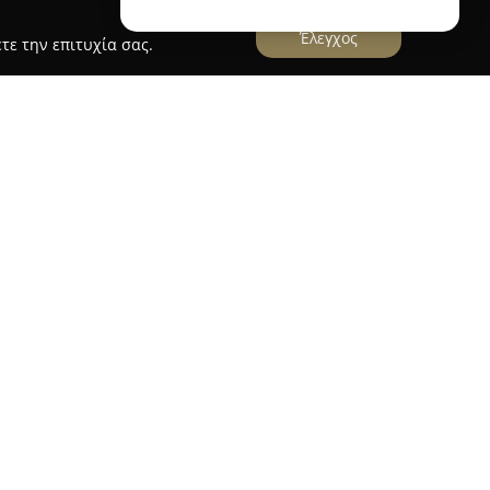
Έλεγχος
τε την επιτυχία σας.
εγκοβα Αγγελος
α Μπρεγκοβα Αγγελος
δραστηριοποιείται με
υλικών εγκαταστάσεων στην περιοχή του Αγίου
έτοντας σημαντική εμπειρία ετών, η επιχείρηση
κευμένων υπηρεσιών τόσο για οικίες όσο και για
της περιλαμβάνει την εγκατάσταση και
άτων με στόχο τη βέλτιστη απόδοση και
ς υπηρεσίες που προσφέρει περιλαμβάνονται
σεις καθώς και εφαρμογές για ηλιακά