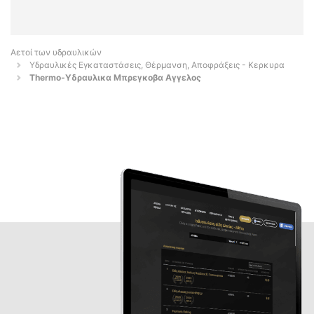
Αετοί των υδραυλικών
Υδραυλικές Εγκαταστάσεις, Θέρμανση, Αποφράξεις - Κερκυρα
Thermo-Υδραυλικα Μπρεγκοβα Αγγελος