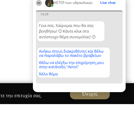
ΑΕΤΟΊ των υδραυλικών
Live chat
13:29
Γεια σας. Χαίρομαι που θα σας
βοηθήσω! 🙂 Κάντε κλικ στο
αντίστοιχο θέμα συνομιλίας! 🙂
Ανήκω στους διακριθέντες και θέλω
να παραλάβω το πακέτο βραβείων
Θέλω να ελέγξω την επιχείρηση μου
στην κατάταξη "Αετοί"
Άλλο θέμα
Έλεγχος
τε την επιτυχία σας.
, & ΥΙΟΣ Ο.Ε. "ΥΔΡΑΥΛΙΚΗ"