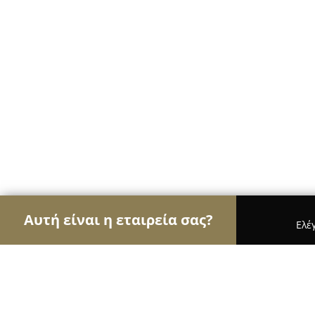
Αυτή είναι η εταιρεία σας?
Ελέ
Αετοί των υδραυλικών
Υδραυλικές Εγκαταστάσε