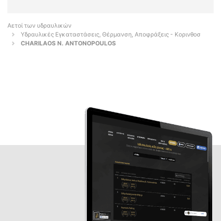
Αετοί των υδραυλικών
Υδραυλικές Εγκαταστάσεις, Θέρμανση, Αποφράξεις - Κορινθοσ
CHARILAOS N. ANTONOPOULOS