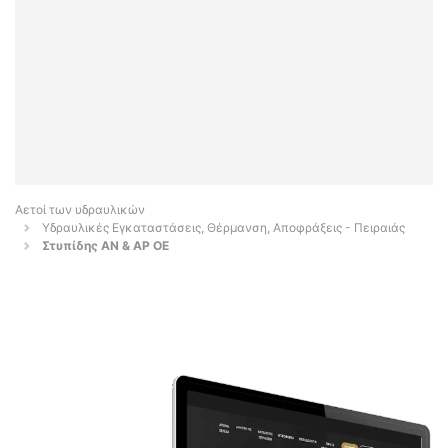
Αετοί των υδραυλικών
Υδραυλικές Εγκαταστάσεις, Θέρμανση, Αποφράξεις - Πειραιάς
Στυπίδης ΑΝ & ΑΡ ΟΕ