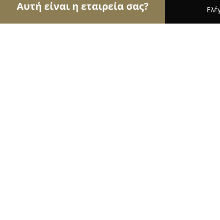
Αυτή είναι η εταιρεία σας?
Ελέ
Αετοί των υδραυλικών
Υδραυλικές Εγκαταστάσε
ΚΥΡΙΑΚΟΣ Χ.ΔΕΛΗΓΙΩΡΓΗΣ
8.3
(18)
Θεσσαλονίκη, ΛΑΡΝΑΚΟΣ
Εμφάνιση αριθμού τηλεφώνου