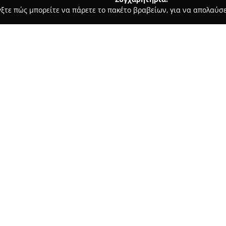
γξτε πώς μπορείτε να πάρετε το πακέτο βραβείων, για να απολαύσε
ις, Θέρμανση, Αποφράξεις - Θεσσαλονίκη
ΚΥΡΙΑΚΟΣ Χ.ΔΕΛΗΓΙ
Σχετικά με την εταιρεία:
Ο
Κυριάκος Δεληγιώργης
δρα
εργασιών, παρέχοντας πλήρεις
όπως η Τούμπα, το Χαριλάου κ
πολυετή εμπειρία στον χώρο, 
Δείτε περισσότερα >>
υδραυλικών εγκαταστάσεων, α
τύπου υδραυλικών βλαβών.
Οι προσφερόμενες υπηρεσίες 
τοποθέτηση υδραυλικών ειδών 
υγιεινής. Ξεχωρίζει ως εξουσιο
πραγματοποιεί επισκευές και 