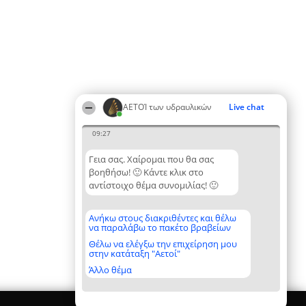
ΑΕΤΟΊ των υδραυλικών
Live chat
09:27
Γεια σας. Χαίρομαι που θα σας
βοηθήσω! 🙂 Κάντε κλικ στο
αντίστοιχο θέμα συνομιλίας! 🙂
Ανήκω στους διακριθέντες και θέλω
να παραλάβω το πακέτο βραβείων
Θέλω να ελέγξω την επιχείρηση μου
στην κατάταξη "Αετοί"
Άλλο θέμα