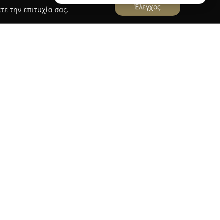
Έλεγχος
τε την επιτυχία σας.
ΩΡΓΗΣ
στηριοποιείται στον τομέα των υδραυλικών
 λύσεις στη Θεσσαλονίκη καθώς και σε περιοχές
αι η Πυλαία, καλύπτοντας ολόκληρο το νομό. Με
αναλαμβάνει τη μελέτη και κατασκευή
νακαινίσεις μπάνιου και αποκατάσταση κάθε
καλύπτουν εγκαταστάσεις φυσικού αερίου,
όπως καλοριφέρ, βρύσες, θερμοσίφωνες και είδη
δοτημένο service της Ideal Standard και
συντηρήσεις για προϊόντα των εταιρειών Grohe