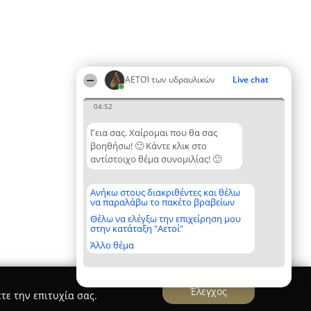
ΑΕΤΟΊ των υδραυλικών
Live chat
04:52
Γεια σας. Χαίρομαι που θα σας
βοηθήσω! 🙂 Κάντε κλικ στο
αντίστοιχο θέμα συνομιλίας! 🙂
Ανήκω στους διακριθέντες και θέλω
να παραλάβω το πακέτο βραβείων
Θέλω να ελέγξω την επιχείρηση μου
στην κατάταξη "Αετοί"
Άλλο θέμα
Έλεγχος
τε την επιτυχία σας.