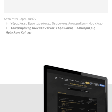
Αετοί των υδραυλικών
Υδραυλικές Εγκαταστάσεις, Θέρμανση, Αποφράξεις - Ηρακλειο
Τσαγκαράκης Κωνσταντίνος Υδραυλικός - Αποφράξεις
Ηράκλειο Κρήτης