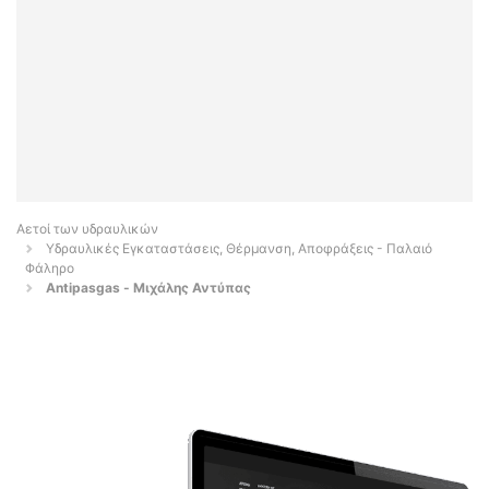
Αετοί των υδραυλικών
Υδραυλικές Εγκαταστάσεις, Θέρμανση, Αποφράξεις - Παλαιό
Φάληρο
Antipasgas - Μιχάλης Αντύπας