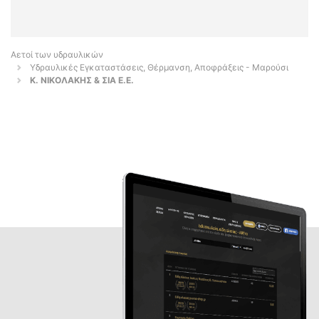
Αετοί των υδραυλικών
Υδραυλικές Εγκαταστάσεις, Θέρμανση, Αποφράξεις - Μαρούσι
Κ. ΝΙΚΟΛΑΚΗΣ & ΣΙΑ Ε.Ε.