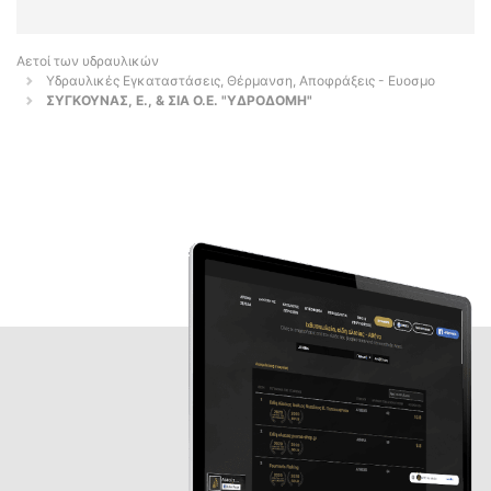
Αετοί των υδραυλικών
Υδραυλικές Εγκαταστάσεις, Θέρμανση, Αποφράξεις - Ευοσμο
ΣΥΓΚΟΥΝΑΣ, Ε., & ΣΙΑ Ο.Ε. "ΥΔΡΟΔΟΜΗ"