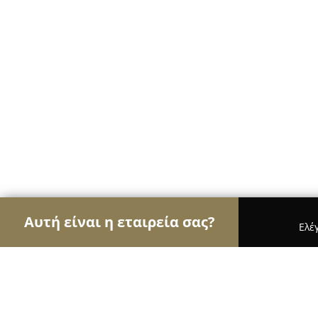
Αυτή είναι η εταιρεία σας?
Ελέ
Αετοί των υδραυλικών
Υδραυλικές Εγκαταστάσε