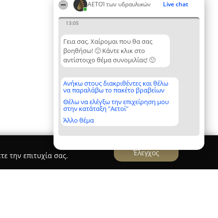
ΑΕΤΟΊ των υδραυλικών
Live chat
13:05
Γεια σας. Χαίρομαι που θα σας
βοηθήσω! 🙂 Κάντε κλικ στο
αντίστοιχο θέμα συνομιλίας! 🙂
Ανήκω στους διακριθέντες και θέλω
να παραλάβω το πακέτο βραβείων
Θέλω να ελέγξω την επιχείρηση μου
στην κατάταξη "Αετοί"
Άλλο θέμα
Έλεγχος
τε την επιτυχία σας.