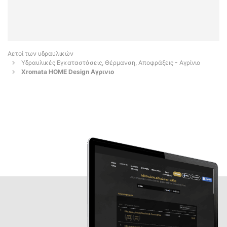
Αετοί των υδραυλικών
Υδραυλικές Εγκαταστάσεις, Θέρμανση, Αποφράξεις - Αγρίνιο
Xromata HOME Design Αγρινιο