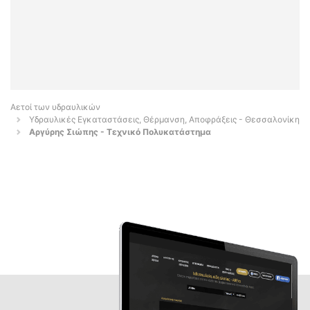
Αετοί των υδραυλικών
Υδραυλικές Εγκαταστάσεις, Θέρμανση, Αποφράξεις - Θεσσαλονίκη
Αργύρης Σιώπης - Τεχνικό Πολυκατάστημα