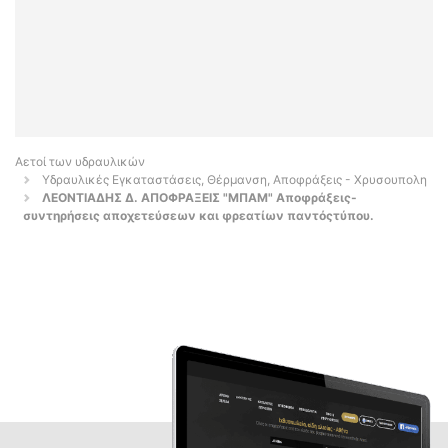
Αετοί των υδραυλικών
Υδραυλικές Εγκαταστάσεις, Θέρμανση, Αποφράξεις - Χρυσουπολη
ΛΕΟΝΤΙΑΔΗΣ Δ. ΑΠΟΦΡΑΞΕΙΣ "ΜΠΑΜ" Αποφράξεις-
συντηρήσεις αποχετεύσεων και φρεατίων παντόςτύπου.