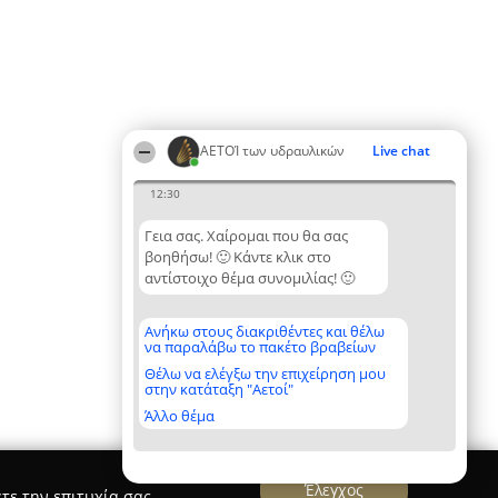
ΑΕΤΟΊ των υδραυλικών
Live chat
12:30
Γεια σας. Χαίρομαι που θα σας
βοηθήσω! 🙂 Κάντε κλικ στο
αντίστοιχο θέμα συνομιλίας! 🙂
Ανήκω στους διακριθέντες και θέλω
να παραλάβω το πακέτο βραβείων
Θέλω να ελέγξω την επιχείρηση μου
στην κατάταξη "Αετοί"
Άλλο θέμα
Έλεγχος
τε την επιτυχία σας.