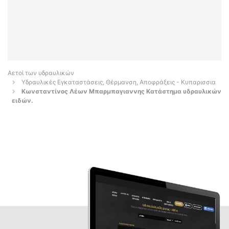
Αετοί των υδραυλικών
Υδραυλικές Εγκαταστάσεις, Θέρμανση, Αποφράξεις - Κυπαρισσια
Κωνσταντίνος Λέων Μπαρμπαγιαννης Κατάστημα υδραυλικών
ειδών.