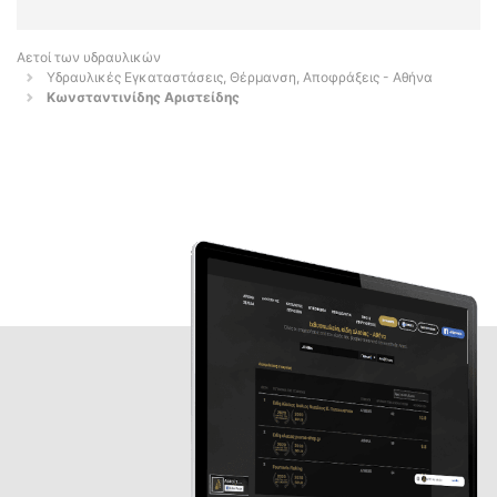
Αετοί των υδραυλικών
Υδραυλικές Εγκαταστάσεις, Θέρμανση, Αποφράξεις - Αθήνα
Κωνσταντινίδης Αριστείδης