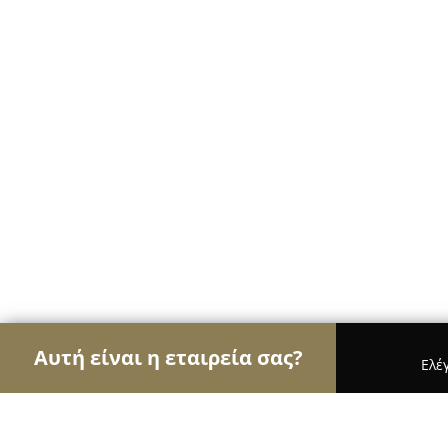
Αυτή είναι η εταιρεία σας?
Ελέ
Αετοί των υδραυλικών
Υδραυλικές Εγκαταστάσε