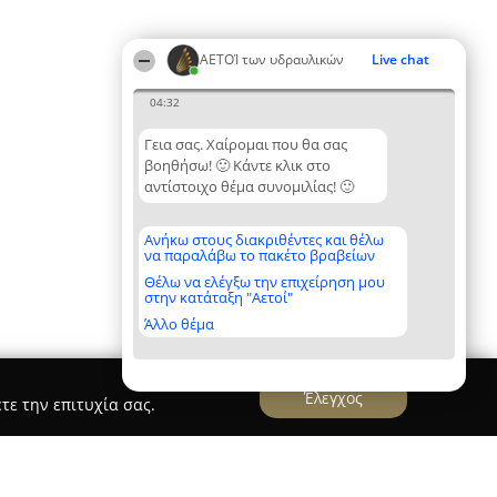
ΑΕΤΟΊ των υδραυλικών
Live chat
04:32
Γεια σας. Χαίρομαι που θα σας
βοηθήσω! 🙂 Κάντε κλικ στο
αντίστοιχο θέμα συνομιλίας! 🙂
Ανήκω στους διακριθέντες και θέλω
να παραλάβω το πακέτο βραβείων
Θέλω να ελέγξω την επιχείρηση μου
στην κατάταξη "Αετοί"
Άλλο θέμα
Έλεγχος
τε την επιτυχία σας.