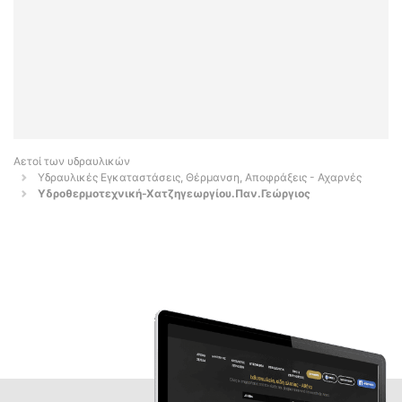
Αετοί των υδραυλικών
Υδραυλικές Εγκαταστάσεις, Θέρμανση, Αποφράξεις - Αχαρνές
Yδροθερμοτεχνική-Χατζηγεωργίου.Παν.Γεώργιος