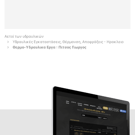
Αετοί των υδραυλικών
Υδραυλικές Εγκαταστάσεις, Θέρμανση, Αποφράξεις - Ηρακλειο
Θερμο-Υδραυλικα Εργα : Πιτσος Γιωργος