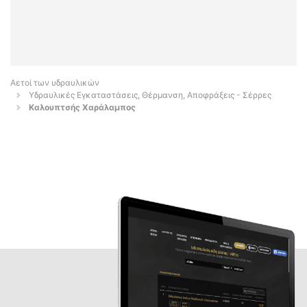
Αετοί των υδραυλικών
Υδραυλικές Εγκαταστάσεις, Θέρμανση, Αποφράξεις - Σέρρες
Καλουπτσής Χαράλαμπος