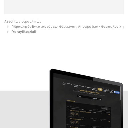
Αετοί των υδραυλικών
Υδραυλικές Εγκαταστάσεις, Θέρμανση, Αποφράξεις - Θεσσαλονίκη
Ydraylikos4all