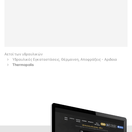
Αετοί των υδραυλικών
Υδραυλικές Εγκαταστάσεις, Θέρμανση, Αποφράξεις - Αριδαια
Thermopolis