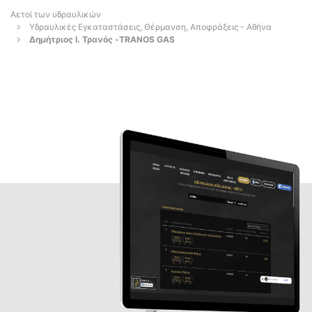
Αετοί των υδραυλικών
Υδραυλικές Εγκαταστάσεις, Θέρμανση, Αποφράξεις - Αθήνα
Δημήτριος Ι. Τρανός -TRANOS GAS