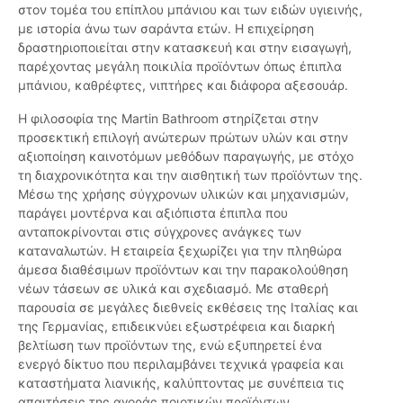
στον τομέα του επίπλου μπάνιου και των ειδών υγιεινής,
με ιστορία άνω των σαράντα ετών. Η επιχείρηση
δραστηριοποιείται στην κατασκευή και στην εισαγωγή,
παρέχοντας μεγάλη ποικιλία προϊόντων όπως έπιπλα
μπάνιου, καθρέφτες, νιπτήρες και διάφορα αξεσουάρ.
Η φιλοσοφία της Martin Bathroom στηρίζεται στην
προσεκτική επιλογή ανώτερων πρώτων υλών και στην
αξιοποίηση καινοτόμων μεθόδων παραγωγής, με στόχο
τη διαχρονικότητα και την αισθητική των προϊόντων της.
Μέσω της χρήσης σύγχρονων υλικών και μηχανισμών,
παράγει μοντέρνα και αξιόπιστα έπιπλα που
ανταποκρίνονται στις σύγχρονες ανάγκες των
καταναλωτών. Η εταιρεία ξεχωρίζει για την πληθώρα
άμεσα διαθέσιμων προϊόντων και την παρακολούθηση
νέων τάσεων σε υλικά και σχεδιασμό. Με σταθερή
παρουσία σε μεγάλες διεθνείς εκθέσεις της Ιταλίας και
της Γερμανίας, επιδεικνύει εξωστρέφεια και διαρκή
βελτίωση των προϊόντων της, ενώ εξυπηρετεί ένα
ενεργό δίκτυο που περιλαμβάνει τεχνικά γραφεία και
καταστήματα λιανικής, καλύπτοντας με συνέπεια τις
απαιτήσεις της αγοράς ποιοτικών προϊόντων.