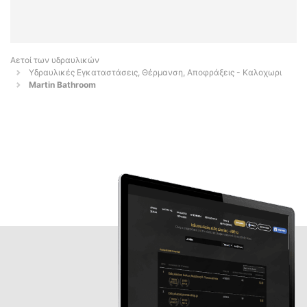
Αετοί των υδραυλικών
Υδραυλικές Εγκαταστάσεις, Θέρμανση, Αποφράξεις - Καλοχωρι
Martin Bathroom