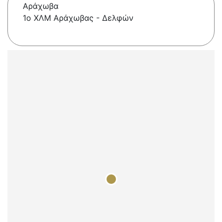
Αράχωβα
1ο ΧΛΜ Αράχωβας - Δελφών